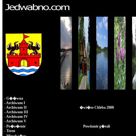
-
G��wna
-
Archiwum I
-
Archiwum II
�wi�to Chleba 2008
-
Archiwum III
-
Archiwum IV
-
Archiwum V
-
Po�o�enie
Powitanie g�rali
-
Teren