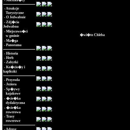
-
Mieszka�cy
-
Atrakcje
Turystyczne
-
O Jedwabnie
-
Zdj�cia
Jedwabna
-
Miejscowo�ci
�wi�to Chleba
w gminie
-
Ma�ga
-
Panorama
-
Historia
-
Herb
-
Zabytki
-
Ko�cio�y i
kapliczki
-
Przyroda
-
Jeziora
-
Sp�ywy
kajakowe
-
�cie�ka
dydaktyczna
-
�cie�ka
rowerowa
-
Trasy
rowerowe
-
Adresy