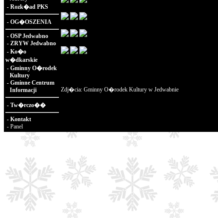
-
Rozk�ad PKS
-
OG�OSZENIA
-
OSP Jedwabno
-
ZRYW Jedwabno
-
Ko�o
w�dkarskie
-
Gminny O�rodek
Kultury
-
Gminne Centrum
Zdj�cia: Gminny O�rodek Kultury w Jedwabnie
Informacji
-
Tw�rczo��
-
Kontakt
-
Panel