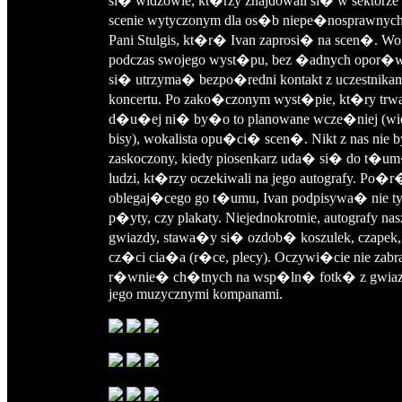
si� widzowie, kt�rzy znajdowali si� w sektorze
scenie wytyczonym dla os�b niepe�nosprawnych
Pani Stulgis, kt�r� Ivan zaprosi� na scen�. Wok
podczas swojego wyst�pu, bez �adnych opor�w
si� utrzyma� bezpo�redni kontakt z uczestnika
koncertu. Po zako�czonym wyst�pie, kt�ry trw
d�u�ej ni� by�o to planowane wcze�niej (wie
bisy), wokalista opu�ci� scen�. Nikt z nas nie
zaskoczony, kiedy piosenkarz uda� si� do t�
ludzi, kt�rzy oczekiwali na jego autografy. Po�
oblegaj�cego go t�umu, Ivan podpisywa� nie ty
p�yty, czy plakaty. Niejednokrotnie, autografy nas
gwiazdy, stawa�y si� ozdob� koszulek, czapek,
cz�ci cia�a (r�ce, plecy). Oczywi�cie nie zab
r�wnie� ch�tnych na wsp�ln� fotk� z gwia
jego muzycznymi kompanami.