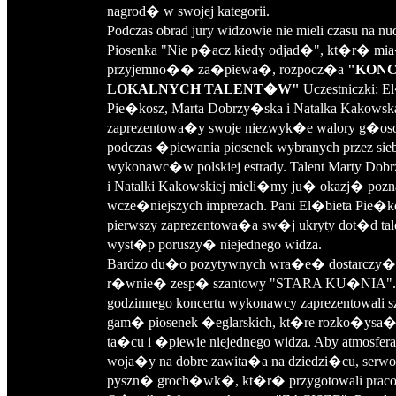
nagrod� w swojej kategorii.
Podczas obrad jury widzowie nie mieli czasu na n
Piosenka "Nie p�acz kiedy odjad�", kt�r� m
przyjemno�� za�piewa�, rozpocz�a
"KON
LOKALNYCH TALENT�W"
Uczestniczki: E
Pie�kosz, Marta Dobrzy�ska i Natalka Kakowsk
zaprezentowa�y swoje niezwyk�e walory g�os
podczas �piewania piosenek wybranych przez sie
wykonawc�w polskiej estrady. Talent Marty Dob
i Natalki Kakowskiej mieli�my ju� okazj� poz
wcze�niejszych imprezach. Pani El�bieta Pie�ko
pierwszy zaprezentowa�a sw�j ukryty dot�d tale
wyst�p poruszy� niejednego widza.
Bardzo du�o pozytywnych wra�e� dostarczy�
r�wnie� zesp� szantowy "STARA KU�NIA". 
godzinnego koncertu wykonawcy zaprezentowali 
gam� piosenek �eglarskich, kt�re rozko�ysa
ta�cu i �piewie niejednego widza. Aby atmosfera 
woja�y na dobre zawita�a na dziedzi�cu, ser
pyszn� groch�wk�, kt�r� przygotowali prac