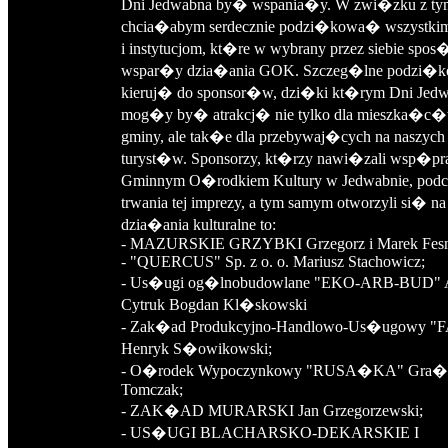
Dni Jedwabna by� wspania�y. W zwi�zku z ty
chcia�abym serdecznie podzi�kowa� wszystki
i instytucjom, kt�re w wybrany przez siebie spos
wspar�y dzia�ania GOK. Szczeg�lne podzi�k
kieruj� do sponsor�w, dzi�ki kt�rym Dni Jed
mog�y by� atrakcj� nie tylko dla mieszka�c�
gminy, ale tak�e dla przebywaj�cych na naszych 
turyst�w. Sponsorzy, kt�rzy nawi�zali wsp�p
Gminnym O�rodkiem Kultury w Jedwabnie, podc
trwania tej imprezy, a tym samym otworzyli si� na
dzia�ania kulturalne to:
- MAZURSKIE GRZYBKI Grzegorz i Marek Fesn
- "QUERCUS" Sp. z o. o. Mariusz Stachowicz;
- Us�ugi og�lnobudowlane "EKO-ARB-BUD" A
Cytruk Bogdan Kl�skowski
- Zak�ad Produkcyjno-Handlowo-Us�ugowy "
Henryk S�owikowski;
- O�rodek Wypoczynkowy "RUSA�KA" Gra�
Tomczak;
- ZAK�AD MURARSKI Jan Grzegorzewski;
- US�UGI BLACHARSKO-DEKARSKIE I