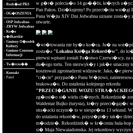
w g�r� polecia�o 14 go��bi, kt�rych u�y
-
Rozk�ad PKS
Pan Pakos. Dzi�kujemy! Po przeci�ciu wst�gi P
-
OG�OSZENIA
Pana W�jta XIV Dni Jedwabna uznane zosta�y 
otwarte.
-
OSP Jedwabno
-
ZRYW Jedwabno
-
Ko�o
w�dkarskie
-
Gminny O�rodek
�wi�towania nie by�o ko�ca. Ju� na wst�pie
Kultury
-
Gminne Centrum
zosta�a
"Lokalna Ksi�ga Rekord�w"
, do kt
Informacji
pierwsi wpisani zostali Pa�stwo Czerwi�scy, za u
du�ego tortu. Ten niezwyk�y i jak�e smaczny to
-
Tw�rczo��
kosztowali zgromadzeni widzowie. Jako, �e pierw
-
Kontakt
"ci�cie" przypad�o Panu W�jtowi, zainteresowa
-
Panel
brakowa�o. Do ustalenia kolejnego rekordu
"PRZECI�GANIE WOZU STRA�ACKIEG
zg�osi�o si� wielu ch�tnych. Rekordzist� zo
Waldemar Bujko (turysta), kt�ry przeci�gaj�c
stra�acki uczyni� to w niespe�na 13 sekund. 
do ustalania rekord�w, przyst�pi�y tak�e dzieci
m�odzie�. Rekordzistk� w kr�ceniu hula-hop
si� Maja Niewaiadomska. Jej rekordowy wyczyn