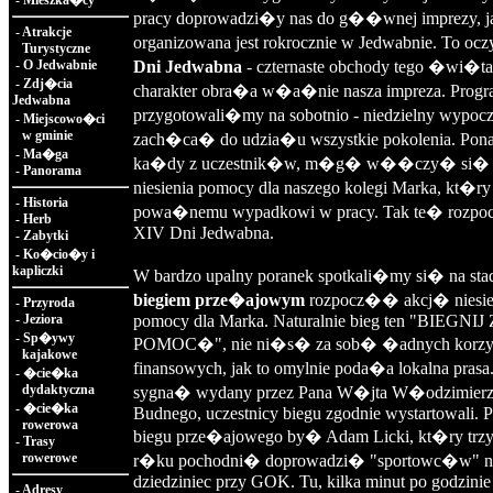
-
Mieszka�cy
pracy doprowadzi�y nas do g��wnej imprezy, j
-
Atrakcje
organizowana jest rokrocznie w Jedwabnie. To oc
Turystyczne
-
O Jedwabnie
Dni Jedwabna
- czternaste obchody tego �wi�ta. 
-
Zdj�cia
charakter obra�a w�a�nie nasza impreza. Progra
Jedwabna
przygotowali�my na sobotnio - niedzielny wypoc
-
Miejscowo�ci
w gminie
zach�ca� do udzia�u wszystkie pokolenia. Pona
-
Ma�ga
ka�dy z uczestnik�w, m�g� w��czy� si� 
-
Panorama
niesienia pomocy dla naszego kolegi Marka, kt�r
-
Historia
powa�nemu wypadkowi w pracy. Tak te� rozp
-
Herb
XIV Dni Jedwabna.
-
Zabytki
-
Ko�cio�y i
kapliczki
W bardzo upalny poranek spotkali�my si� na stad
biegiem prze�ajowym
rozpocz�� akcj� niesie
-
Przyroda
-
Jeziora
pomocy dla Marka. Naturalnie bieg ten "BIEGNIJ 
-
Sp�ywy
POMOC�", nie ni�s� za sob� �adnych korz
kajakowe
finansowych, jak to omylnie poda�a lokalna prasa
-
�cie�ka
dydaktyczna
sygna� wydany przez Pana W�jta W�odzimier
-
�cie�ka
Budnego, uczestnicy biegu zgodnie wystartowali. P
rowerowa
biegu prze�ajowego by� Adam Licki, kt�ry tr
-
Trasy
rowerowe
r�ku pochodni� doprowadzi� "sportowc�w" n
dziedziniec przy GOK. Tu, kilka minut po godzinie 1
-
Adresy