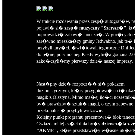
W trakcie rozdawania przez zesp� autograf�w, na
pojawi� si�
zesp� muzyczny "Szersze�"
, kt
poprowadzi� zabaw� taneczn�. W gor�cych ry
zar�wno mieszka�cy gminy Jedwabno, jak te� l
przybyli tury�ci, �wi�towali tegoroczne Dni J
do p�nej pory nocnej. Kiedy wybi�a godzina 2:0
zako�czyli�my pierwszy dzie� naszej imprezy.
Nast�pny dzie� rozpocz�� si� pokazem
iluzjonistycznym, kt�ry przygotowa� na t� oka
magik z Olsztyna. Mimo ma�ej ilo�ci uczestnik
by� prawdziw� sztuk� magii, o czym zapewne
przekonali si� przybyli widzowie.
Kolejny punkt programu prezentowa� blok tanecz
Gwiazdami tej cz�ci dnia by�y
dziewcz�ta z 
"AKME"
, kt�re przedstawi�y w�asne uk�ady