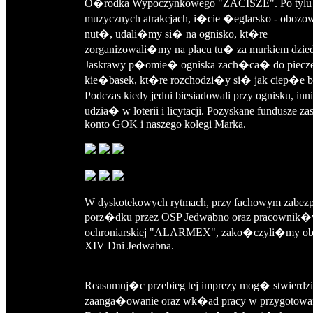
O�rodka Wypoczynkowego "ZACISZE". Po tylu
muzycznych atrakcjach, i�cie �eglarsko - oboz
nut�, udali�my si� na ognisko, kt�re
zorganizowali�my na placu tu� za murkiem dzie
Jaskrawy p�omie� ogniska zach�ca� do piecze
kie�basek, kt�re rozchodzi�y si� jak ciep�e 
Podczas kiedy jedni biesiadowali przy ognisku, inn
udzia� w loterii i licytacji. Pozyskane fundusze za
konto GOK i naszego kolegi Marka.
W dyskotekowych rytmach, przy fachowym zabezp
porz�dku przez OSP Jedwabno oraz pracownik�
ochroniarskiej "ALARMEX", zako�czyli�my o
XIV Dni Jedwabna.
Reasumuj�c przebieg tej imprezy mog� stwierd
zaanga�owanie oraz wk�ad pracy w przygotowa