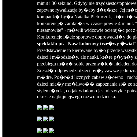
minut i 30 sekund. Gdyby nie trzydziestostopniow
zapewne rywalizacja by�aby d�u�sza. Jej m�
kompank� by�a Natalka Pietruczuk, kt�ra t�
konkurencj� zamkn�a w czasie prawie 4 minut. 
niesamowite" - m�wili widzowie ocieraj�c pot z
Konkurencje i�cie sportowe doprowadzi�y do pi
spektaklu pt. "Nasz kolorowy trze�wy �wiat"
Przedstawienie to kierowane by�o przede wszyst
dzieci i m�odzie�y, ale nauki, kt�re p�yn�y z
przebiegu m�g� sobie przemy�le� niejeden do
Zreszt� odpowiedzi dzieci by�y zawsze jednozna
m�dre. Po�r�d licznych zabaw s�owno - ruc
dzieci mia�y mo�liwo�� zapoznania si� ze 
stylem �ycia, co jak wiadomo jest niezwykle potr
okresie najbujniejszego rozwoju dziecka.