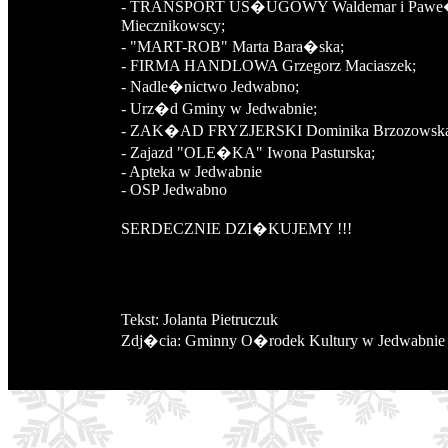
- TRANSPORT US�UGOWY Waldemar i Paw
Miecznikowscy;
- "MART-ROB" Marta Bara�ska;
- FIRMA HANDLOWA Grzegorz Maciaszek;
- Nadle�nictwo Jedwabno;
- Urz�d Gminy w Jedwabnie;
- ZAK�AD FRYZJERSKI Dominika Brzozowsk
- Zajazd "OLE�KA" Iwona Pasturska;
- Apteka w Jedwabnie
- OSP Jedwabno
SERDECZNIE DZI�KUJEMY !!!
Tekst: Jolanta Pietruczuk
Zdj�cia: Gminny O�rodek Kultury w Jedwabnie