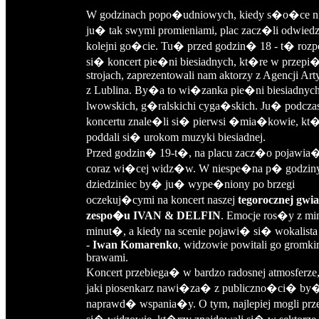
W godzinach popo�udniowych, kiedy s�o�ce n
ju� tak swymi promieniami, plac zacz�li odwie
kolejni go�cie. Tu� przed godzin� 18 - t� ro
si� koncert pie�ni biesiadnych, kt�re w przepi
strojach, zaprezentowali nam aktorzy z Agencji Art
z Lublina. By�a to wi�zanka pie�ni biesiadnych,
lwowskich, g�ralskichi cyga�skich. Ju� podczas
koncertu znale�li si� pierwsi �mia�kowie, kt
poddali si� urokom muzyki biesiadnej.
Przed godzin� 19-t�, na placu zacz�o pojawia
coraz wi�cej widz�w. W niespe�na p� godziny
dziedziniec by� ju� wype�niony po brzegi
oczekuj�cymi na koncert naszej
tegorocznej gwia
zespo�u IVAN & DELFIN
. Emocje ros�y z mi
minut�, a kiedy na scenie pojawi� si� wokalist
-
Iwan Komarenko
, widzowie powitali go gromki
brawami.
Koncert przebiega� w bardzo radosnej atmosferze,
jaki piosenkarz nawi�za� z publiczno�ci� by
naprawd� wspania�y. O tym, najlepiej mogli pr