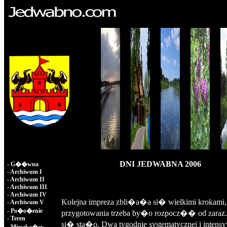
DNI JEDWABNA 2006
-
G��wna
-
Archiwum I
-
Archiwum II
-
Archiwum III
-
Archiwum IV
Kolejna impreza zbli�a�a si� wielkimi krokami,
-
Archiwum V
-
Po�o�enie
przygotowania trzeba by�o rozpocz�� od zaraz. 
-
Teren
si� sta�o. Dwa tygodnie systematycznej i intens