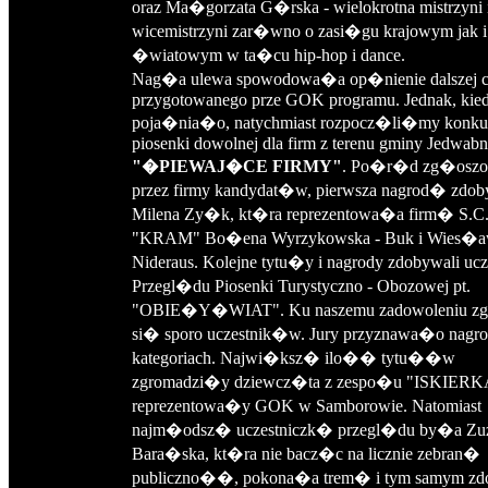
oraz Ma�gorzata G�rska - wielokrotna mistrzyni 
wicemistrzyni zar�wno o zasi�gu krajowym jak i
�wiatowym w ta�cu hip-hop i dance.
Nag�a ulewa spowodowa�a op�nienie dalszej 
przygotowanego prze GOK programu. Jednak, kied
poja�nia�o, natychmiast rozpocz�li�my konku
piosenki dowolnej dla firm z terenu gminy Jedwabno
"�PIEWAJ�CE FIRMY"
. Po�r�d zg�oszo
przez firmy kandydat�w, pierwsza nagrod� zdo
Milena Zy�k, kt�ra reprezentowa�a firm� S.C
"KRAM" Bo�ena Wyrzykowska - Buk i Wies�
Nideraus. Kolejne tytu�y i nagrody zdobywali ucz
Przegl�du Piosenki Turystyczno - Obozowej pt.
"OBIE�Y�WIAT". Ku naszemu zadowoleniu z
si� sporo uczestnik�w. Jury przyznawa�o nagr
kategoriach. Najwi�ksz� ilo�� tytu��w
zgromadzi�y dziewcz�ta z zespo�u "ISKIERK
reprezentowa�y GOK w Samborowie. Natomiast
najm�odsz� uczestniczk� przegl�du by�a Zu
Bara�ska, kt�ra nie bacz�c na licznie zebran�
publiczno��, pokona�a trem� i tym samym zd