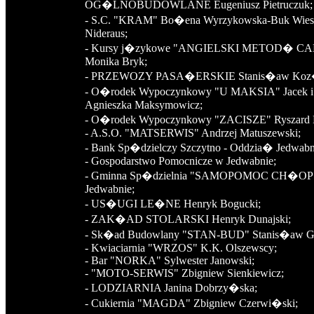
OG�LNOBUDOWLANE Eugeniusz Pietruczuk;
- S.C. "KRAM" Bo�ena Wyrzykowska-Buk Wi
Nideraus;
- Kursy j�zykowe "ANGIELSKI METOD� C
Monika Bryk;
- PRZEWOZY PASA�ERSKIE Stanis�aw Koz
- O�rodek Wypoczynkowy "U MAKSIA" Jacek i
Agnieszka Maksymowicz;
- O�rodek Wypoczynkowy "ZACISZE" Ryszard 
- A.S.O. "MATSERWIS" Andrzej Matuszewski;
- Bank Sp�dzielczy Szczytno - Oddzia� Jedwabn
- Gospodarstwo Pomocnicze w Jedwabnie;
- Gminna Sp�dzielnia "SAMOPOMOC CH�O
Jedwabnie;
- US�UGI LE�NE Henryk Bogucki;
- ZAK�AD STOLARSKI Henryk Dunajski;
- Sk�ad Budowlany "STAN-BUD" Stanis�aw G
- Kwiaciarnia "WRZOS" K.K. Olszewscy;
- Bar "NORKA" Sylwester Janowski;
- "MOTO-SERWIS" Zbigniew Sienkiewicz;
- LODZIARNIA Janina Dobrzy�ska;
- Cukiernia "MAGDA" Zbigniew Czerwi�ski;